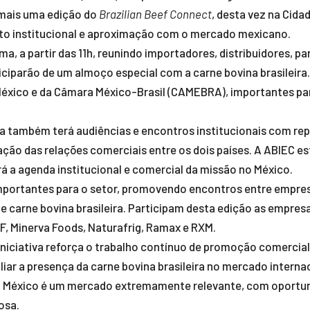
o mais uma edição do
Brazilian Beef Connect
, desta vez na Cida
nto institucional e aproximação com o mercado mexicano.
a, a partir das 11h, reunindo importadores, distribuidores, p
ciparão de um almoço especial com a carne bovina brasileira
éxico e da Câmara México-Brasil (CAMEBRA), importantes parc
ira também terá audiências e encontros institucionais com r
iação das relações comerciais entre os dois países. A ABIEC e
á a agenda institucional e comercial da missão no México.
importantes para o setor, promovendo encontros entre empres
 carne bovina brasileira. Participam desta edição as empresa
RF, Minerva Foods, Naturafrig, Ramax e RXM.
iniciativa reforça o trabalho contínuo de promoção comercia
iar a presença da carne bovina brasileira no mercado intern
 O México é um mercado extremamente relevante, com oportun
osa.