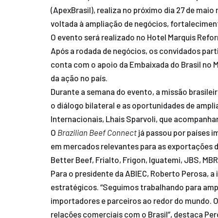
(ApexBrasil), realiza no próximo dia 27 de mai
voltada à ampliação de negócios, fortalecime
O evento será realizado no Hotel Marquis Reform
Após a rodada de negócios, os convidados parti
conta com o apoio da Embaixada do Brasil no M
da ação no país.
Durante a semana do evento, a missão brasile
o diálogo bilateral e as oportunidades de ampl
Internacionais, Lhais Sparvoli, que acompanhar
O
Brazilian Beef Connect
já passou por países 
em mercados relevantes para as exportações de
Better Beef, Frialto, Frigon, Iguatemi, JBS, MB
Para o presidente da ABIEC, Roberto Perosa, a 
estratégicos. “Seguimos trabalhando para ampl
importadores e parceiros ao redor do mundo.
relações comerciais com o Brasil”, destaca Per