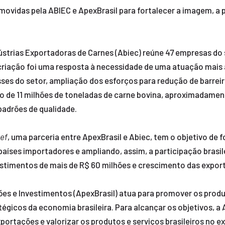
romovidas pela ABIEC e ApexBrasil para fortalecer a imagem, a
dústrias Exportadoras de Carnes (Abiec) reúne 47 empresas do 
criação foi uma resposta à necessidade de uma atuação mais
resses do setor, ampliação dos esforços para redução de barr
no de 11 milhões de toneladas de carne bovina, aproximadame
adrões de qualidade.
eef
, uma parceria entre ApexBrasil e Abiec, tem o objetivo de f
aíses importadores e ampliando, assim, a participação brasi
vestimentos de mais de R$ 60 milhões e crescimento das expo
s e Investimentos (ApexBrasil) atua para promover os produtos
gicos da economia brasileira. Para alcançar os objetivos, a A
rtações e valorizar os produtos e serviços brasileiros no e