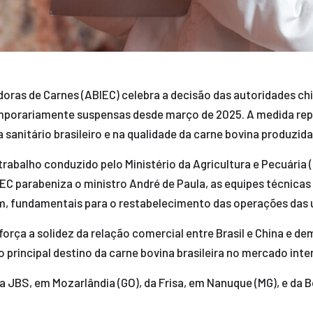
doras de Carnes (ABIEC) celebra a decisão das autoridades ch
 temporariamente suspensas desde março de 2025. A medida re
 sanitário brasileiro e na qualidade da carne bovina produzida 
trabalho conduzido pelo Ministério da Agricultura e Pecuária 
C parabeniza o ministro André de Paula, as equipes técnicas d
, fundamentais para o restabelecimento das operações das un
rça a solidez da relação comercial entre Brasil e China e de
o principal destino da carne bovina brasileira no mercado inte
 JBS, em Mozarlândia (GO), da Frisa, em Nanuque (MG), e da B