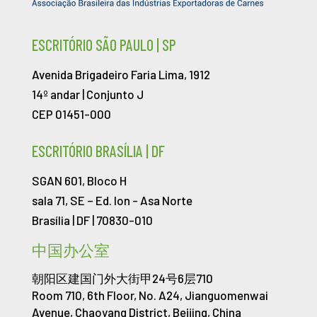
ESCRITÓRIO SÃO PAULO | SP
Avenida Brigadeiro Faria Lima, 1912
14º andar | Conjunto J
CEP 01451-000
ESCRITÓRIO BRASÍLIA | DF
SGAN 601, Bloco H
sala 71, SE – Ed. Ion -
Asa Norte
Brasília | DF | 70830-010
中国办公室
朝阳区建国门外大街甲24号6层710
Room 710, 6th Floor, No. A24, Jianguomenwai
Avenue, Chaoyang District, Beijing, China