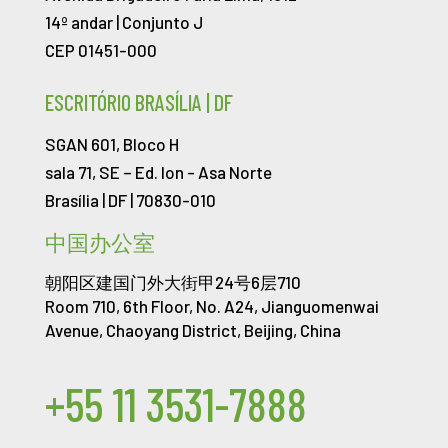
14º andar | Conjunto J
CEP 01451-000
ESCRITÓRIO BRASÍLIA | DF
SGAN 601, Bloco H
sala 71, SE – Ed. Ion -
Asa Norte
Brasília | DF | 70830-010
中国办公室
朝阳区建国门外大街甲24号6层710
Room 710, 6th Floor, No. A24, Jianguomenwai
Avenue, Chaoyang District, Beijing, China
+55 11 3531-7888