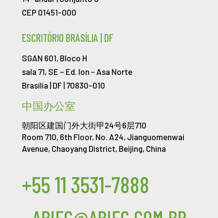
CEP 01451-000
ESCRITÓRIO BRASÍLIA | DF
SGAN 601, Bloco H
sala 71, SE – Ed. Ion -
Asa Norte
Brasília | DF | 70830-010
中国办公室
朝阳区建国门外大街甲24号6层710
Room 710, 6th Floor, No. A24, Jianguomenwai
Avenue, Chaoyang District, Beijing, China
+55 11 3531-7888
ABIEC@ABIEC.COM.BR