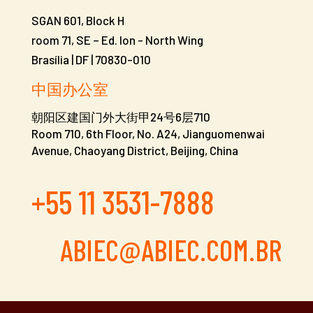
SGAN 601, Block H
room 71, SE – Ed. Ion -
North Wing
Brasília | DF | 70830-010
中国办公室
朝阳区建国门外大街甲24号6层710
Room 710, 6th Floor, No. A24, Jianguomenwai
Avenue, Chaoyang District, Beijing, China
+55 11 3531-7888
ABIEC@ABIEC.COM.BR