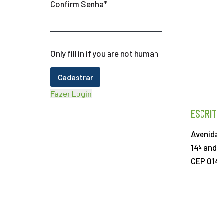
Confirm Senha
*
Only fill in if you are not human
Fazer Login
ESCRIT
Avenida
14º and
CEP 01
+55 11 3531-7888