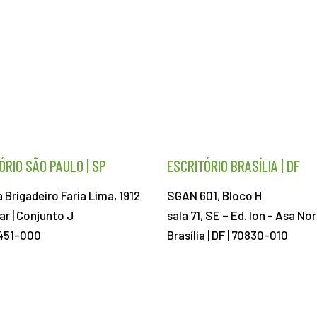
ÓRIO SÃO PAULO | SP
ESCRITÓRIO BRASÍLIA | DF
 Brigadeiro Faria Lima, 1912
SGAN 601, Bloco H
ar | Conjunto J
sala 71, SE – Ed. Ion -
Asa Nor
451-000
Brasília | DF | 70830-010
ABIEC@ABIEC.COM.BR