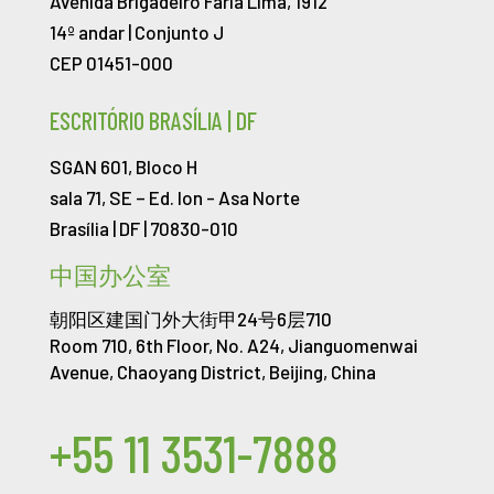
Avenida Brigadeiro Faria Lima, 1912
14º andar | Conjunto J
CEP 01451-000
ESCRITÓRIO BRASÍLIA | DF
SGAN 601, Bloco H
sala 71, SE – Ed. Ion -
Asa Norte
Brasília | DF | 70830-010
中国办公室
朝阳区建国门外大街甲24号6层710
Room 710, 6th Floor, No. A24, Jianguomenwai
Avenue, Chaoyang District, Beijing, China
+55 11 3531-7888