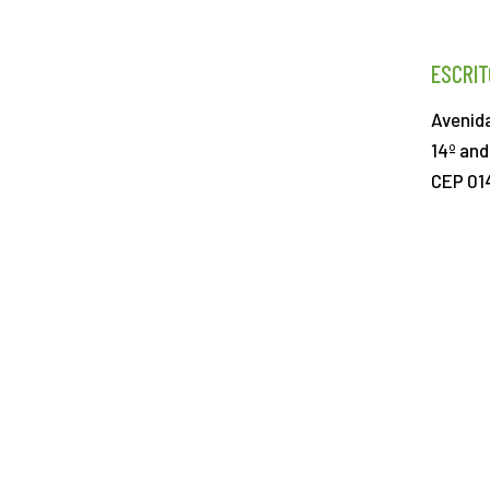
ESCRIT
Avenida
14º and
CEP 01
+55 11 3531-7888
PROMOTED BY