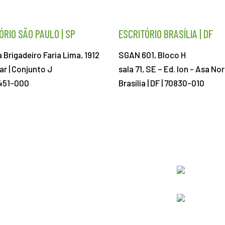
ÓRIO SÃO PAULO | SP
ESCRITÓRIO BRASÍLIA | DF
 Brigadeiro Faria Lima, 1912
SGAN 601, Bloco H
ar | Conjunto J
sala 71, SE – Ed. Ion -
Asa Nor
451-000
Brasília | DF | 70830-010
ABIEC@ABIEC.COM.BR