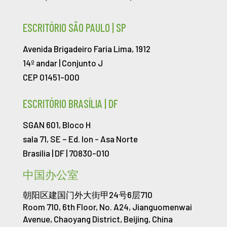
ESCRITÓRIO SÃO PAULO | SP
Avenida Brigadeiro Faria Lima, 1912
14º andar | Conjunto J
CEP 01451-000
ESCRITÓRIO BRASÍLIA | DF
SGAN 601, Bloco H
sala 71, SE – Ed. Ion -
Asa Norte
Brasília | DF | 70830-010
中国办公室
朝阳区建国门外大街甲24号6层710
Room 710, 6th Floor, No. A24, Jianguomenwai
Avenue, Chaoyang District, Beijing, China