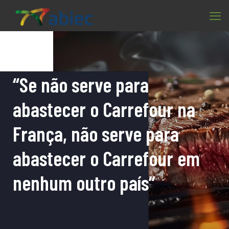
“Se não serve para
abastecer o Carrefour na
França, não serve para
abastecer o Carrefour em
nenhum outro país”