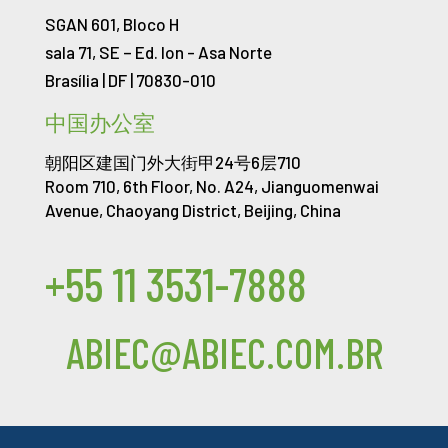
SGAN 601, Bloco H
sala 71, SE – Ed. Ion -
Asa Norte
Brasília | DF | 70830-010
中国办公室
朝阳区建国门外大街甲24号6层710
Room 710, 6th Floor, No. A24, Jianguomenwai
Avenue, Chaoyang District, Beijing, China
+55 11 3531-7888
ABIEC@ABIEC.COM.BR