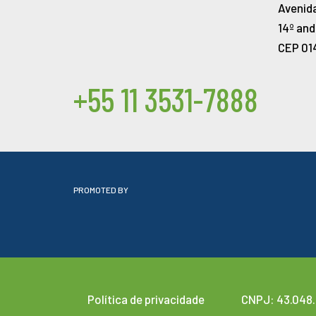
Avenida
14º and
CEP 01
+55 11 3531-7888
PROMOTED BY
Política de privacidade
CNPJ: 43.048