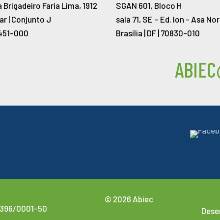
 Brigadeiro Faria Lima, 1912
SGAN 601, Bloco H
ar | Conjunto J
sala 71, SE – Ed. Ion -
Asa Nor
451-000
Brasília | DF | 70830-010
ABIEC
© 2026 Abiec
.396/0001-50
Dese