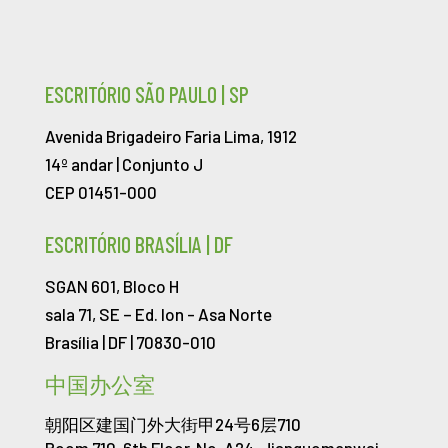
ESCRITÓRIO SÃO PAULO | SP
Avenida Brigadeiro Faria Lima, 1912
14º andar | Conjunto J
CEP 01451-000
ESCRITÓRIO BRASÍLIA | DF
SGAN 601, Bloco H
sala 71, SE – Ed. Ion -
Asa Norte
Brasília | DF | 70830-010
中国办公室
朝阳区建国门外大街甲24号6层710
Room 710, 6th Floor, No. A24, Jianguomenwai