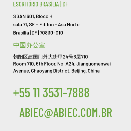
ESCRITÓRIO BRASÍLIA | DF
SGAN 601, Bloco H
sala 71, SE – Ed. Ion -
Asa Norte
Brasília | DF | 70830-010
中国办公室
朝阳区建国门外大街甲24号6层710
Room 710, 6th Floor, No. A24, Jianguomenwai
Avenue, Chaoyang District, Beijing, China
+55 11 3531-7888
ABIEC@ABIEC.COM.BR