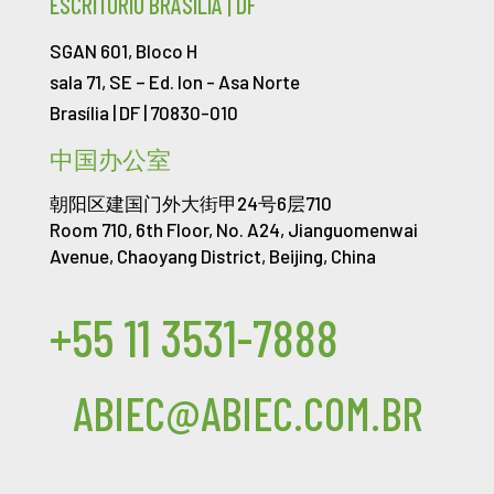
ESCRITÓRIO BRASÍLIA | DF
SGAN 601, Bloco H
sala 71, SE – Ed. Ion -
Asa Norte
Brasília | DF | 70830-010
中国办公室
朝阳区建国门外大街甲24号6层710
Room 710, 6th Floor, No. A24, Jianguomenwai
Avenue, Chaoyang District, Beijing, China
+55 11 3531-7888
ABIEC@ABIEC.COM.BR