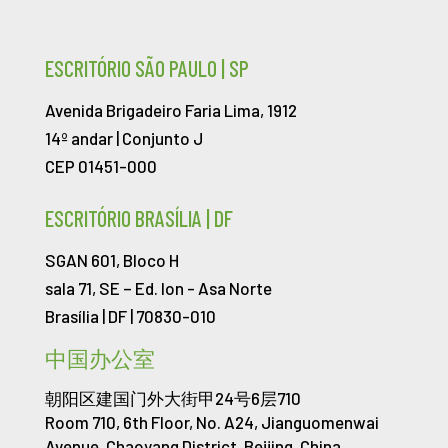
ESCRITÓRIO SÃO PAULO | SP
Avenida Brigadeiro Faria Lima, 1912
14º andar | Conjunto J
CEP 01451-000
ESCRITÓRIO BRASÍLIA | DF
SGAN 601, Bloco H
sala 71, SE – Ed. Ion -
Asa Norte
Brasília | DF | 70830-010
中国办公室
朝阳区建国门外大街甲24号6层710
Room 710, 6th Floor, No. A24, Jianguomenwai
Avenue, Chaoyang District, Beijing, China