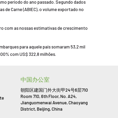
esmo período do ano passado. Segundo dados
ras de Carne (ABIEC), o volume exportado no
tro com as nossas estimativas de crescimento
embarques para aquele país somaram 53,2 mil
 200% com US$ 322,8 milhões.
中国办公室
朝阳区建国门外大街甲24号6层710
Room 710, 6th Floor, No. A24,
te
Jianguomenwai Avenue, Chaoyang
District, Beijing, China