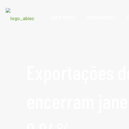
QUEM SOMOS
BRAZILIAN BEEF
Exportações d
encerram jane