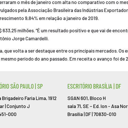
ncerraram o mês de janeiro com alta no comparativo com o m
vulgados pela Associação Brasileira das Indústrias Exportado
crescimento 9,84% em relação a janeiro de 2019.
33,25 milhões. “É um resultado positivo e que vai de encon
ntônio Jorge Camardelli.
, que volta a ser destaque entre os principais mercados. Os 
 mesmo período do ano passado. Em receita o avanço foi de
ÓRIO SÃO PAULO | SP
ESCRITÓRIO BRASÍLIA | DF
 Brigadeiro Faria Lima, 1912
SGAN 601, Bloco H
ar | Conjunto J
sala 71, SE – Ed. Ion -
Asa Nor
451-000
Brasília | DF | 70830-010