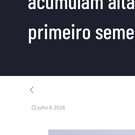
acumulam alta
primeiro seme
julho 6, 2026