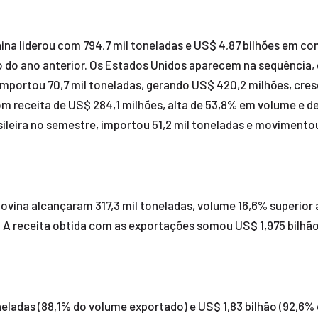
hina liderou com 794,7 mil toneladas e US$ 4,87 bilhões em
o ano anterior. Os Estados Unidos aparecem na sequência, co
 importou 70,7 mil toneladas, gerando US$ 420,2 milhões, c
com receita de US$ 284,1 milhões, alta de 53,8% em volume e d
asileira no semestre, importou 51,2 mil toneladas e moviment
 bovina alcançaram 317,3 mil toneladas, volume 16,6% superio
A receita obtida com as exportações somou US$ 1,975 bilhão,
eladas (88,1% do volume exportado) e US$ 1,83 bilhão (92,6% d