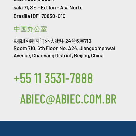
sala 71, SE – Ed. Ion -
Asa Norte
Brasília | DF | 70830-010
中国办公室
朝阳区建国门外大街甲24号6层710
Room 710, 6th Floor, No. A24, Jianguomenwai
Avenue, Chaoyang District, Beijing, China
+55 11 3531-7888
ABIEC@ABIEC.COM.BR