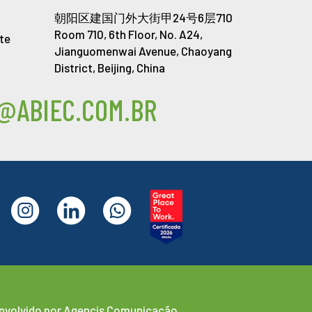
朝阳区建国门外大街甲24号6层710
Room 710, 6th Floor, No. A24,
te
Jianguomenwai Avenue, Chaoyang
District, Beijing, China
@ABIEC.COM.BR
nvolvido por
Agencis Comunicação