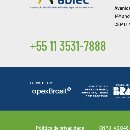
Avenida
14º and
CEP 01
+55 11 3531-7888
PROMOTED BY
Política de privacidade
CNPJ: 43.048