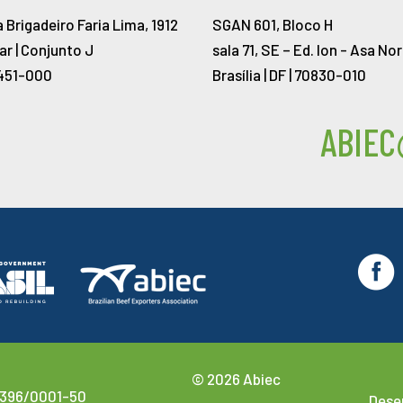
 Brigadeiro Faria Lima, 1912
SGAN 601, Bloco H
ar | Conjunto J
sala 71, SE – Ed. Ion -
Asa Nor
451-000
Brasília | DF | 70830-010
ABIEC
© 2026 Abiec
.396/0001-50
Dese