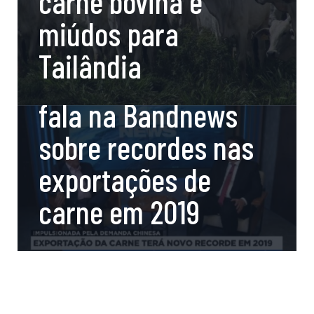
carne bovina e
miúdos para
dezembro 12, 2019
Tailândia
Presidente da Abiec
fala na Bandnews
sobre recordes nas
exportações de
carne em 2019