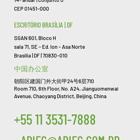
CEP 01451-000
ESCRITÓRIO BRASÍLIA | DF
SGAN 601, Bloco H
sala 71, SE – Ed. Ion -
Asa Norte
Brasília | DF | 70830-010
中国办公室
朝阳区建国门外大街甲24号6层710
Room 710, 6th Floor, No. A24, Jianguomenwai
Avenue, Chaoyang District, Beijing, China
+55 11 3531-7888