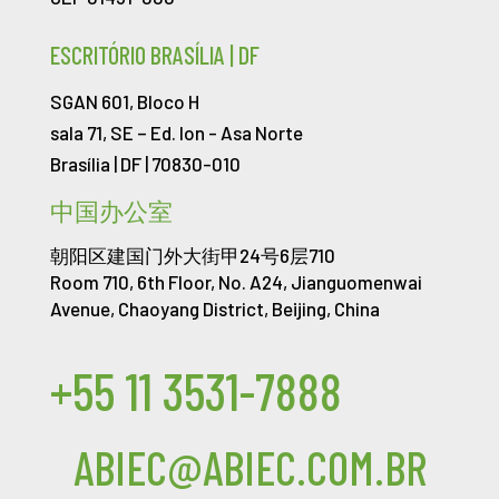
ESCRITÓRIO BRASÍLIA | DF
SGAN 601, Bloco H
sala 71, SE – Ed. Ion -
Asa Norte
Brasília | DF | 70830-010
中国办公室
朝阳区建国门外大街甲24号6层710
Room 710, 6th Floor, No. A24, Jianguomenwai
Avenue, Chaoyang District, Beijing, China
+55 11 3531-7888
ABIEC@ABIEC.COM.BR