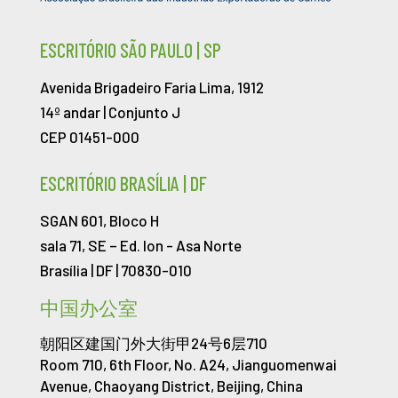
ESCRITÓRIO SÃO PAULO | SP
Avenida Brigadeiro Faria Lima, 1912
14º andar | Conjunto J
CEP 01451-000
ESCRITÓRIO BRASÍLIA | DF
SGAN 601, Bloco H
sala 71, SE – Ed. Ion -
Asa Norte
Brasília | DF | 70830-010
中国办公室
朝阳区建国门外大街甲24号6层710
Room 710, 6th Floor, No. A24, Jianguomenwai
Avenue, Chaoyang District, Beijing, China