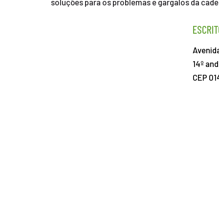
soluções para os problemas e gargalos da cadei
ESCRIT
Avenida
14º and
CEP 01
+55 11 3531-7888
PROMOTED BY