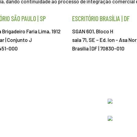
a, dando continuidade ao processo de integração comercial en
ÓRIO SÃO PAULO | SP
ESCRITÓRIO BRASÍLIA | DF
 Brigadeiro Faria Lima, 1912
SGAN 601, Bloco H
ar | Conjunto J
sala 71, SE – Ed. Ion -
Asa Nor
451-000
Brasília | DF | 70830-010
ABIEC@ABIEC.COM.BR