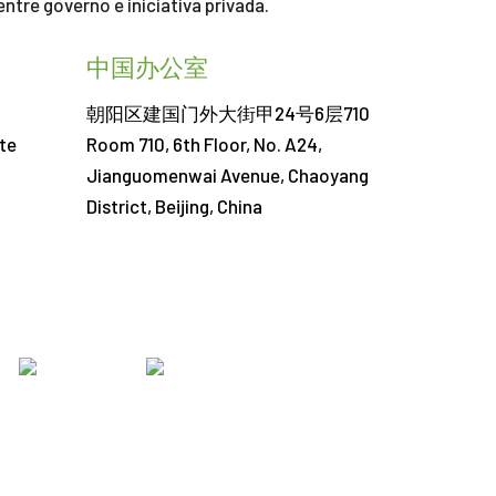
tre governo e iniciativa privada.
中国办公室
朝阳区建国门外大街甲24号6层710
te
Room 710, 6th Floor, No. A24,
Jianguomenwai Avenue, Chaoyang
District, Beijing, China