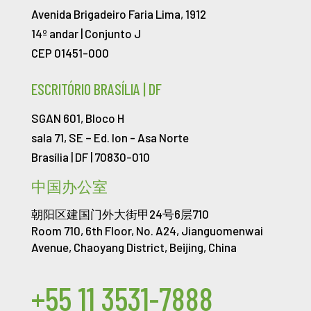
Avenida Brigadeiro Faria Lima, 1912
14º andar | Conjunto J
CEP 01451-000
ESCRITÓRIO BRASÍLIA | DF
SGAN 601, Bloco H
sala 71, SE – Ed. Ion -
Asa Norte
Brasília | DF | 70830-010
中国办公室
朝阳区建国门外大街甲24号6层710
Room 710, 6th Floor, No. A24, Jianguomenwai
Avenue, Chaoyang District, Beijing, China
+55 11 3531-7888