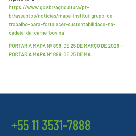
https://www.gov.br/agricultura/pt-
br/assuntos/noticias/mapa-institui-grupo-de-
trabalho-para-fortalecer-sustentabilidade-na-
cadeia-da-carne-bovina
PORTARIA MAPA Nº 898, DE 25 DE MARÇO DE 2026 –
PORTARIA MAPA Nº 898, DE 25 DE MA
+55 11 3531-7888