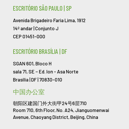
ESCRITÓRIO SÃO PAULO | SP
Avenida Brigadeiro Faria Lima, 1912
14º andar | Conjunto J
CEP 01451-000
ESCRITÓRIO BRASÍLIA | DF
SGAN 601, Bloco H
sala 71, SE – Ed. Ion -
Asa Norte
Brasília | DF | 70830-010
中国办公室
朝阳区建国门外大街甲24号6层710
Room 710, 6th Floor, No. A24, Jianguomenwai
Avenue, Chaoyang District, Beijing, China