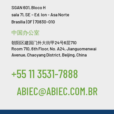
SGAN 601, Bloco H
sala 71, SE – Ed. Ion -
Asa Norte
Brasília | DF | 70830-010
中国办公室
朝阳区建国门外大街甲24号6层710
Room 710, 6th Floor, No. A24, Jianguomenwai
Avenue, Chaoyang District, Beijing, China
+55 11 3531-7888
ABIEC@ABIEC.COM.BR