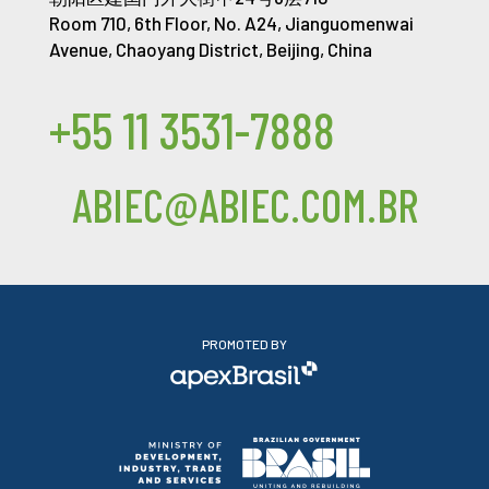
Room 710, 6th Floor, No. A24, Jianguomenwai
Avenue, Chaoyang District, Beijing, China
+55 11 3531-7888
ABIEC@ABIEC.COM.BR
PROMOTED BY