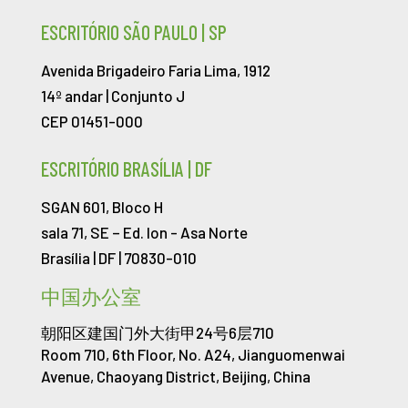
ESCRITÓRIO SÃO PAULO | SP
Avenida Brigadeiro Faria Lima, 1912
14º andar | Conjunto J
CEP 01451-000
ESCRITÓRIO BRASÍLIA | DF
SGAN 601, Bloco H
sala 71, SE – Ed. Ion -
Asa Norte
Brasília | DF | 70830-010
中国办公室
朝阳区建国门外大街甲24号6层710
Room 710, 6th Floor, No. A24, Jianguomenwai
Avenue, Chaoyang District, Beijing, China