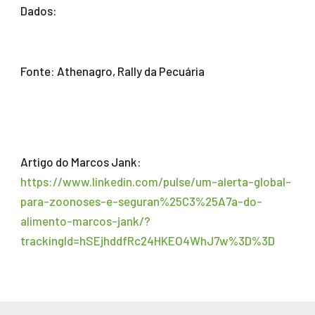
Dados:
Fonte: Athenagro, Rally da Pecuária
Artigo do Marcos Jank:
https://www.linkedin.com/pulse/um-alerta-global-
para-zoonoses-e-seguran%25C3%25A7a-do-
alimento-marcos-jank/?
trackingId=hSEjhddfRc24HKEO4WhJ7w%3D%3D