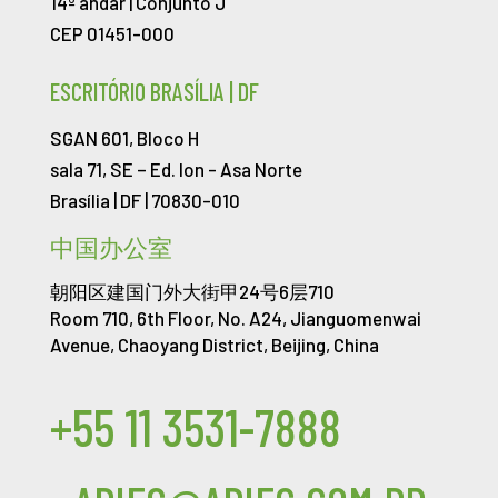
14º andar | Conjunto J
CEP 01451-000
ESCRITÓRIO BRASÍLIA | DF
SGAN 601, Bloco H
sala 71, SE – Ed. Ion -
Asa Norte
Brasília | DF | 70830-010
中国办公室
朝阳区建国门外大街甲24号6层710
Room 710, 6th Floor, No. A24, Jianguomenwai
Avenue, Chaoyang District, Beijing, China
+55 11 3531-7888