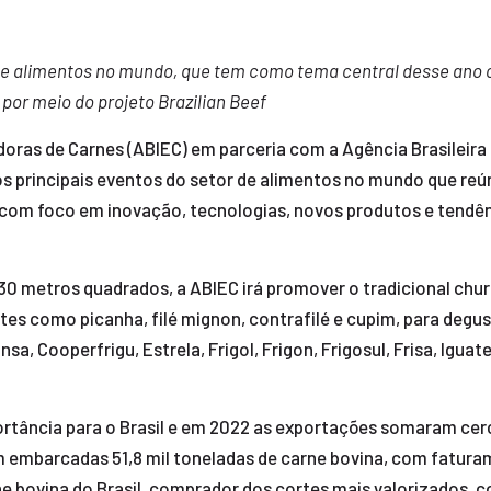
e alimentos no mundo, que tem como tema central desse ano 
por meio do projeto Brazilian Beef
adoras de Carnes (ABIEC) em parceria com a Agência Brasilei
s principais eventos do setor de alimentos no mundo que reún
m foco em inovação, tecnologias, novos produtos e tendências
0 metros quadrados, a ABIEC irá promover o tradicional churr
ortes como picanha, filé mignon, contrafilé e cupim, para de
a, Cooperfrigu, Estrela, Frigol, Frigon, Frigosul, Frisa, Iguat
rtância para o Brasil e em 2022 as exportações somaram cerc
ram embarcadas 51,8 mil toneladas de carne bovina, com fatur
ne bovina do Brasil, comprador dos cortes mais valorizados, 