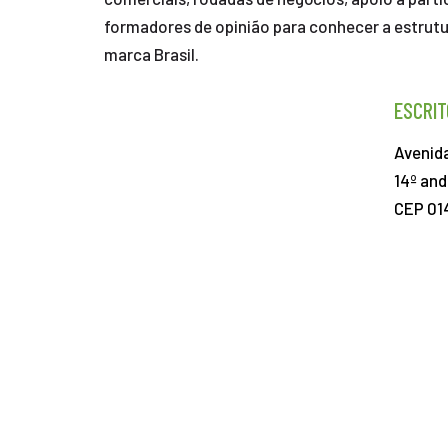
formadores de opinião para conhecer a estrutu
marca Brasil.
ESCRIT
Avenida
14º and
CEP 01
+55 11 3531-7888
PROMOTED BY