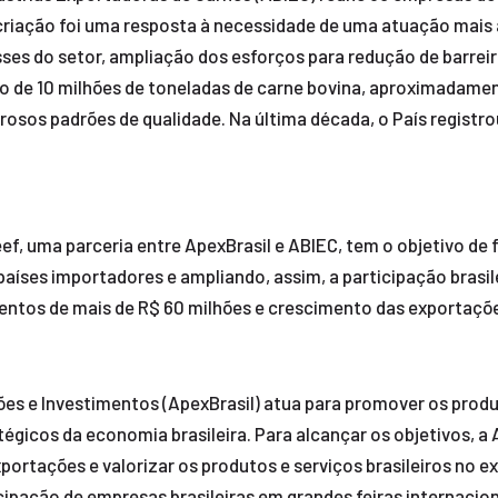
criação foi uma resposta à necessidade de uma atuação mais
resses do setor, ampliação dos esforços para redução de barr
no de 10 milhões de toneladas de carne bovina, aproximadam
rosos padrões de qualidade. Na última década, o País registr
Beef, uma parceria entre ApexBrasil e ABIEC, tem o objetivo de 
aíses importadores e ampliando, assim, a participação brasil
mentos de mais de R$ 60 milhões e crescimento das exportaç
s e Investimentos (ApexBrasil) atua para promover os produtos
gicos da economia brasileira. Para alcançar os objetivos, a A
rtações e valorizar os produtos e serviços brasileiros no e
cipação de empresas brasileiras em grandes feiras internacion