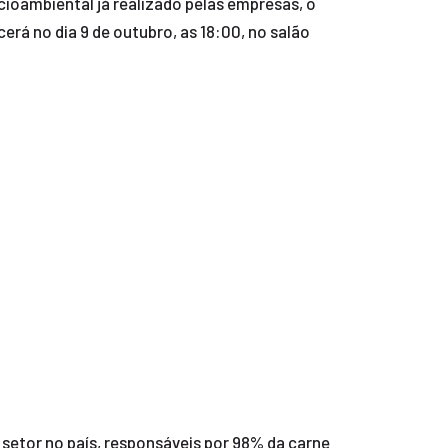
cioambiental já realizado pelas empresas, o
rá no dia 9 de outubro, as 18:00, no salão
 setor no país, responsáveis por 98% da carne