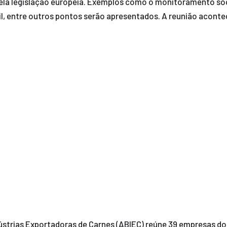
 pela legislação europeia. Exemplos como o monitoramento so
l, entre outros pontos serão apresentados. A reunião acontece
dústrias Exportadoras de Carnes (ABIEC) reúne 39 empresas do