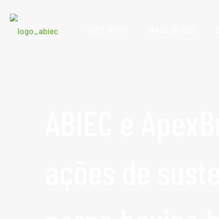
QUEM SOMOS
BRAZILIAN BEEF
ABIEC e ApexB
ações de suste