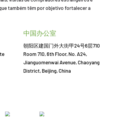
 que também têm por objetivo fortalecer a
中国办公室
朝阳区建国门外大街甲24号6层710
te
Room 710, 6th Floor, No. A24,
Jianguomenwai Avenue, Chaoyang
District, Beijing, China