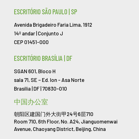
ESCRITÓRIO SÃO PAULO | SP
Avenida Brigadeiro Faria Lima, 1912
14º andar | Conjunto J
CEP 01451-000
ESCRITÓRIO BRASÍLIA | DF
SGAN 601, Bloco H
sala 71, SE – Ed. Ion -
Asa Norte
Brasília | DF | 70830-010
中国办公室
朝阳区建国门外大街甲24号6层710
Room 710, 6th Floor, No. A24, Jianguomenwai
Avenue, Chaoyang District, Beijing, China