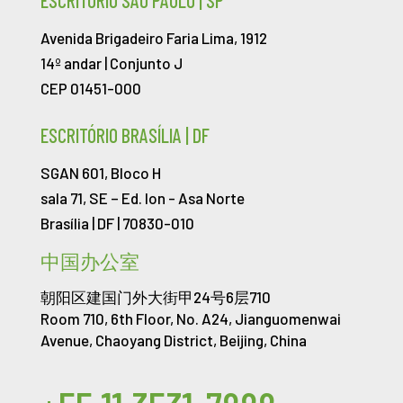
ESCRITÓRIO SÃO PAULO | SP
Avenida Brigadeiro Faria Lima, 1912
14º andar | Conjunto J
CEP 01451-000
ESCRITÓRIO BRASÍLIA | DF
SGAN 601, Bloco H
sala 71, SE – Ed. Ion -
Asa Norte
Brasília | DF | 70830-010
中国办公室
朝阳区建国门外大街甲24号6层710
Room 710, 6th Floor, No. A24, Jianguomenwai
Avenue, Chaoyang District, Beijing, China