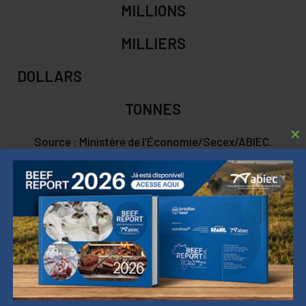
MILLIONS
MILLIERS
DOLLARS
TONNES
✕
Source : Ministère de l’Économie/Secex/ABIEC.
PLUS
QUE
200