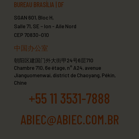
BUREAU BRASÍLIA | DF
SGAN 601, Bloc H,
Salle 71, SE – Ion - Aile Nord
CEP 70830-010
中国办公室
朝阳区建国门外大街甲24号6层710
Chambre 710, 6e étage, n° A24, avenue
Jianguomenwai, district de Chaoyang, Pékin,
Chine
+55 11 3531-7888
ABIEC@ABIEC.COM.BR