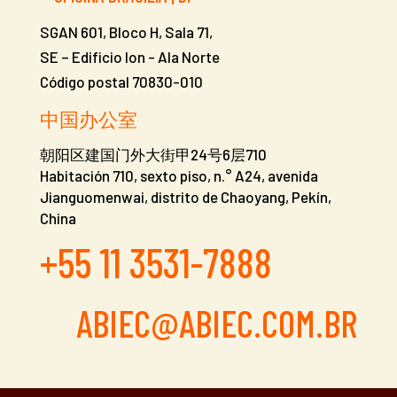
SGAN 601, Bloco H, Sala 71,
SE – Edificio Ion - Ala Norte
Código postal 70830-010
中国办公室
朝阳区建国门外大街甲24号6层710
Habitación 710, sexto piso, n.° A24, avenida
Jianguomenwai, distrito de Chaoyang, Pekín,
China
+55 11 3531-7888
ABIEC@ABIEC.COM.BR