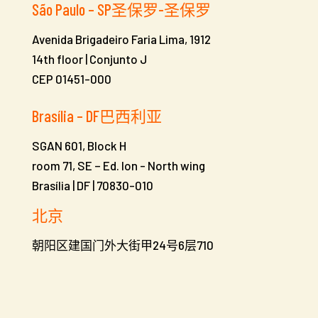
São Paulo – SP圣保罗-圣保罗
Avenida Brigadeiro Faria Lima, 1912
14th floor | Conjunto J
CEP 01451-000
Brasília – DF巴西利亚
SGAN 601, Block H
room 71, SE – Ed. Ion -
North wing
Brasília | DF | 70830-010
北京
朝阳区建国门外大街甲24号6层710