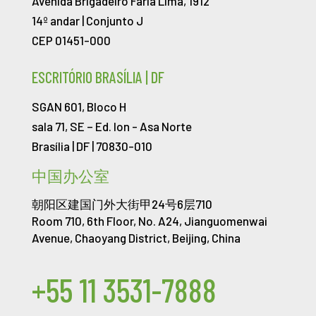
Avenida Brigadeiro Faria Lima, 1912
14º andar | Conjunto J
CEP 01451-000
ESCRITÓRIO BRASÍLIA | DF
SGAN 601, Bloco H
sala 71, SE – Ed. Ion -
Asa Norte
Brasília | DF | 70830-010
中国办公室
朝阳区建国门外大街甲24号6层710
Room 710, 6th Floor, No. A24, Jianguomenwai
Avenue, Chaoyang District, Beijing, China
+55 11 3531-7888